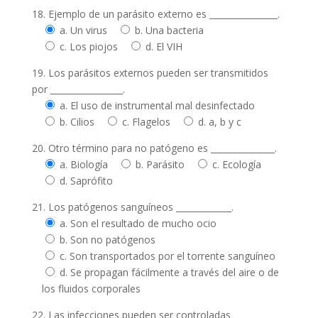
18. Ejemplo de un parásito externo es ________________.
a. Un virus
b. Una bacteria
c. Los piojos
d. El VIH
19. Los parásitos externos pueden ser transmitidos
por _________________.
a. El uso de instrumental mal desinfectado
b. Cilios
c. Flagelos
d. a, b y c
20. Otro término para no patógeno es _______________.
a. Biología
b. Parásito
c. Ecología
d. Saprófito
21. Los patógenos sanguíneos _____________.
a. Son el resultado de mucho ocio
b. Son no patógenos
c. Son transportados por el torrente sanguíneo
d. Se propagan fácilmente a través del aire o de
los fluidos corporales
22. Las infecciones pueden ser controladas