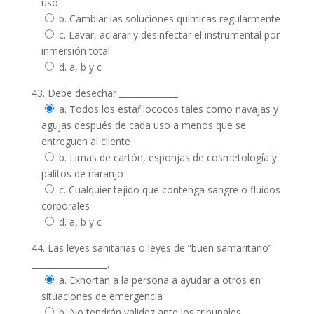
uso
b. Cambiar las soluciones químicas regularmente
c. Lavar, aclarar y desinfectar el instrumental por
inmersión total
d. a, b y c
43. Debe desechar ______________.
a. Todos los estafilococos tales como navajas y
agujas después de cada uso a menos que se
entreguen al cliente
b. Limas de cartón, esponjas de cosmetología y
palitos de naranjo
c. Cualquier tejido que contenga sangre o fluidos
corporales
d. a, b y c
44. Las leyes sanitarias o leyes de “buen samaritano”
__________________.
a. Exhortan a la persona a ayudar a otros en
situaciones de emergencia
b. No tendrán validez ante los tribunales