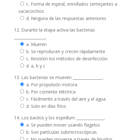
c. Forma de espiral, enrollados semejantes a
sacacorchos
d. Ninguna de las respuestas anteriores
12. Durante la etapa activa las bacterias
_________________.
a. Mueren
b. Se reproducen y crecen rápidamente
c. Resisten los métodos de desinfección
d. a, b y c
13. Las bacterias se mueven ________________.
a. Por propulsión motora
b. Por corriente eléctrica
c. Fácilmente a través del aire y el agua
d. Solo en días fríos
14. Los bacilos y los espirillum _______________.
a. Se pueden mover usando flagelos
b. Son partículas submicroscópicas
c. No pueden moverse a través de líquidos