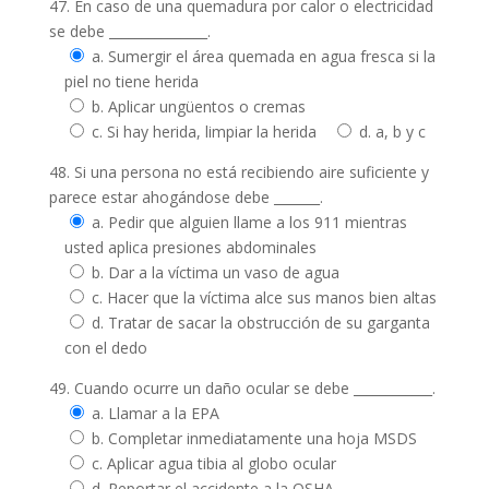
47. En caso de una quemadura por calor o electricidad
se debe _______________.
a. Sumergir el área quemada en agua fresca si la
piel no tiene herida
b. Aplicar ungüentos o cremas
c. Si hay herida, limpiar la herida
d. a, b y c
48. Si una persona no está recibiendo aire suficiente y
parece estar ahogándose debe _______.
a. Pedir que alguien llame a los 911 mientras
usted aplica presiones abdominales
b. Dar a la víctima un vaso de agua
c. Hacer que la víctima alce sus manos bien altas
d. Tratar de sacar la obstrucción de su garganta
con el dedo
49. Cuando ocurre un daño ocular se debe ____________.
a. Llamar a la EPA
b. Completar inmediatamente una hoja MSDS
c. Aplicar agua tibia al globo ocular
d. Reportar el accidente a la OSHA